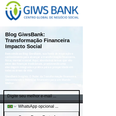
Blog GiwsBank:
Transformação Financeira
Impacto Social
Bem-vindo ao Blog GiwsBank, sua fonte de inspiração e
conhecimento para alcançar a transformação financeira,
física, mental e social. Aqui, abordamos temas que vão
além das finanças tradicionais, promovendo uma
abordagem integrada e prática para a prosperidade em
todas as áreas da vida.
GiwsBank Insights: O Poder da Transformação Financeira.
Desvendando o Potencial Financeiro para um Mundo
Melhor