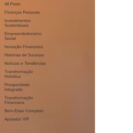
All Posts
Finanças Pessoais
Investimentos
Sustentáveis
Empreendedorismo
Social
Inovação Financeira
Histórias de Sucesso
Notícias e Tendências
Transformação
Holística
Prosperidade
Integrada
Transformação
Financeira
Bem-Estar Completo
Apoiador VIP