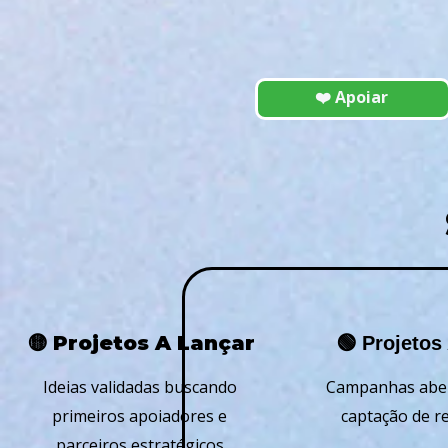
❤️ Apoiar
🟡 Projetos A Lançar
🟢 Projetos
Ideias validadas buscando
Campanhas aber
primeiros apoiadores e
captação de r
parceiros estratégicos