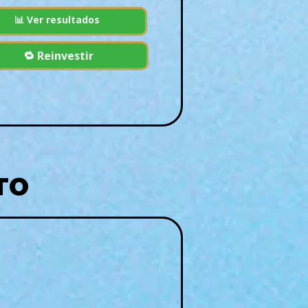
📊 Ver resultados
🔁 Reinvestir
TO