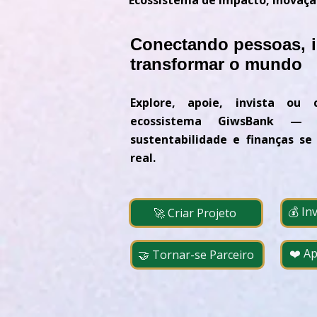
Ecossistema de Impacto, Inovaçã
Conectando pessoas, id
transformar o mundo
Explore, apoie, invista ou 
ecossistema GiwsBank — 
sustentabilidade e finanças s
real.
💰 In
🚀 Criar Projeto
❤️ A
🤝 Tornar-se Parceiro