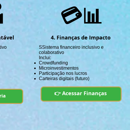

💳📊
ntável
4. Finanças de Impacto
tivo
SS
istema financeiro inclusivo e
colaborativo
Inclui:
Crowdfunding
Microinvestimentos
Participação nos lucros
Carteiras digitais (futuro)
👉 Acessar Finanças
ria