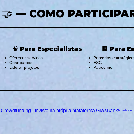
🤝 — COMO PARTICIPA
🧠 Para Especialistas
🏢 Para 
Oferecer serviços
Parcerias estratégica
Criar cursos
ESG
Liderar projetos
Patrocínio
Crowdfunding - Invista na própria plataforma GiwsBank
Preço prom
A partir de