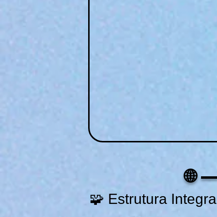
🌐
🧩 Estrutura Integr