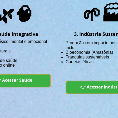
🌿🧠
🌱
aúde Integrativa
3. Indústria Suste
ísico, mental e emocional
Produção com impacto posi
Inclui:
turais
Bioeconomia (Amazônia)
Franquias sustentáveis
 de saúde
Cadeias éticas
o online
 Acessar Saúde
👉 Acessar Indúst