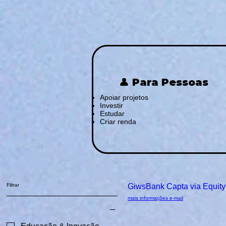
👤 Para Pessoas
Apoiar projetos
Investir
Estudar
Criar renda
Filtrar
Apoio Inicial
GiwsBank Capta via Equity 
mais informações e-mail
Categorias