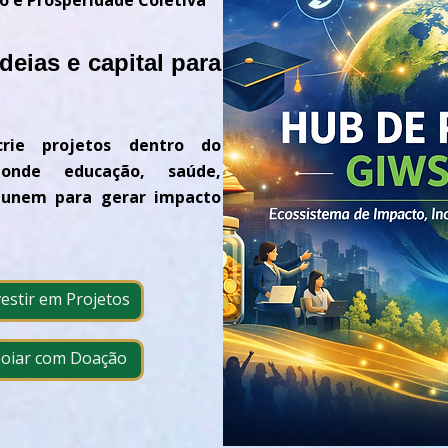
o e Prosperidade Coletiva
eias e capital para
crie projetos dentro do
onde educação, saúde,
e unem para gerar impacto
vestir em Projetos
poiar com Doação