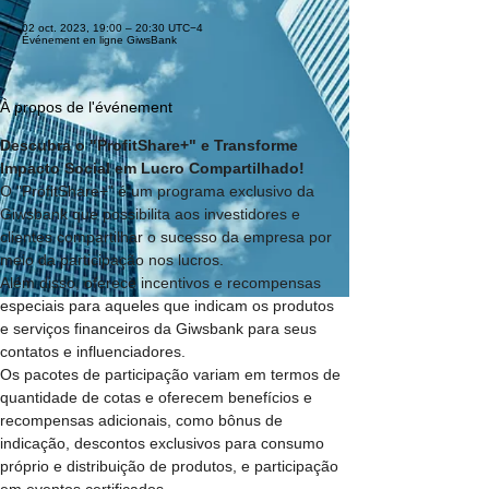
02 oct. 2023, 19:00 – 20:30 UTC−4
Événement en ligne GiwsBank
À propos de l'événement
Descubra o "ProfitShare+" e Transforme 
Impacto Social em Lucro Compartilhado!
O "ProfitShare+" é um programa exclusivo da 
Giwsbank que possibilita aos investidores e 
clientes compartilhar o sucesso da empresa por 
meio da participação nos lucros. 
Além disso, oferece incentivos e recompensas 
especiais para aqueles que indicam os produtos 
e serviços financeiros da Giwsbank para seus 
contatos e influenciadores. 
Os pacotes de participação variam em termos de 
quantidade de cotas e oferecem benefícios e 
recompensas adicionais, como bônus de 
indicação, descontos exclusivos para consumo 
próprio e distribuição de produtos, e participação 
em eventos certificados.