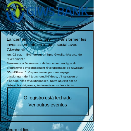
Lancement "ProfitShare+": Transformer les
investissements en impact social avec
Giwsbank
lun. 02 oct.
  |  
Événement en ligne GiwsBank
Aperçu de
l'événement :
Bienvenue à l'événement de lancement en ligne du
programme d'investissement révolutionnaire de Giwsbank -
"ProfitShare+". Préparez-vous pour un voyage
passionnant de 4 jours rempli d'idées, d'inspiration et
d'opportunités révolutionnaires. Notre objectif est de
fédérer les dirigeants, les investisseurs, les clients
O registro está fechado
Ver outros eventos
Heure et lieu