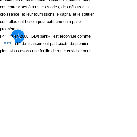
des entreprises à tous les stades, des débuts à la
croissance, et leur fournissons le capital et le soutien
dont elles ont besoin pour bâtir une entreprise
prospère.
Fondée en 2000, Giwsbank-F est reconnue comme
une société de financement participatif de premier
plan. Nous avons une feuille de route enviable pour
trouver la prochaine grande chose dans une variété
d'industries et de secteurs. Nous investissons dans
des entreprises à tous les stades, des débuts à la
croissance, et leur fournissons le capital et le soutien
dont elles ont besoin pour bâtir une entreprise
prospère.
Links:
Termos de Uso
Política de Privacidade
Transparência
Relatórios de Impacto
Aviso de Risco
Política de Investimento