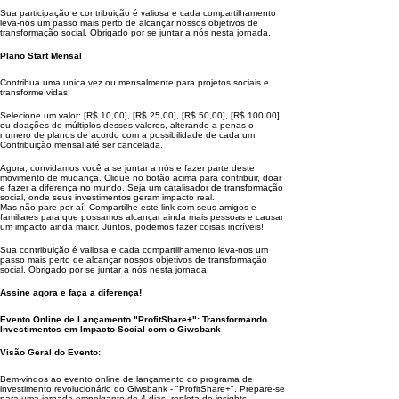
Sua participação e contribuição é valiosa e cada compartilhamento
leva-nos um passo mais perto de alcançar nossos objetivos de
transformação social. Obrigado por se juntar a nós nesta jornada.
Plano Start Mensal
Contribua uma unica vez ou mensalmente para projetos sociais e
transforme vidas!
Selecione um valor: [R$ 10,00], [R$ 25,00], [R$ 50,00], [R$ 100,00]
ou doações de múltiplos desses valores, alterando a penas o
numero de planos de acordo com a possibilidade de cada um.
Contribuição mensal até ser cancelada.
Agora, convidamos você a se juntar a nós e fazer parte deste
movimento de mudança. Clique no botão acima para contribuir, doar
e fazer a diferença no mundo. Seja um catalisador de transformação
social, onde seus investimentos geram impacto real.
Mas não pare por aí! Compartilhe este link com seus amigos e
familiares para que possamos alcançar ainda mais pessoas e causar
um impacto ainda maior. Juntos, podemos fazer coisas incríveis!
Sua contribuição é valiosa e cada compartilhamento leva-nos um
passo mais perto de alcançar nossos objetivos de transformação
social. Obrigado por se juntar a nós nesta jornada.
Assine agora e faça a diferença!
Evento Online de Lançamento "ProfitShare+": Transformando
Investimentos em Impacto Social com o Giwsbank
Visão Geral do Evento:
Bem-vindos ao evento online de lançamento do programa de
investimento revolucionário do Giwsbank - "ProfitShare+". Prepare-se
para uma jornada empolgante de 4 dias, repleta de insights,