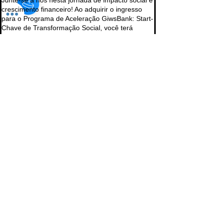
crescimento financeiro! Ao adquirir o ingresso 
para o Programa de Aceleração GiwsBank: Start-
Chave de Transformação Social, você terá 
acesso a workshops, palestras e recursos 
exclusivos que o capacitarão a alcançar seus 
objetivos financeiros enquanto contribui para 
projetos sociais significativos.
Prix
Prix libre
+Frais de billetterie
Partager cet événement