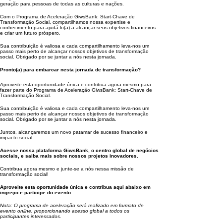
geração para pessoas de todas as culturas e nações.
Com o Programa de Aceleração GiwsBank: Start-Chave de
Transformação Social, compartilhamos nossa expertise e
conhecimento para ajudá-lo(a) a alcançar seus objetivos financeiros
e criar um futuro próspero.
Sua contribuição é valiosa e cada compartilhamento leva-nos um
passo mais perto de alcançar nossos objetivos de transformação
social. Obrigado por se juntar a nós nesta jornada.
Pronto(a) para embarcar nesta jornada de transformação?
Aproveite esta oportunidade única e contribua agora mesmo para
fazer parte do Programa de Aceleração GiwsBank: Start-Chave de
Transformação Social.
Sua contribuição é valiosa e cada compartilhamento leva-nos um
passo mais perto de alcançar nossos objetivos de transformação
social. Obrigado por se juntar a nós nesta jornada.
Juntos, alcançaremos um novo patamar de sucesso financeiro e
impacto social.
Acesse nossa plataforma GiwsBank, o centro global de negócios
sociais, e saiba mais sobre nossos projetos inovadores.
Contribua agora mesmo e junte-se a nós nessa missão de
transformação social!
Aproveite esta oportunidade única e contribua aqui abaixo em
ingreço e participe do evento.
Nota: O programa de aceleração será realizado em formato de
evento online, proporcionando acesso global a todos os
participantes interessados.