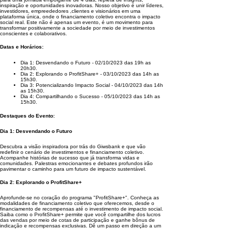
inspiração e oportunidades inovadoras. Nosso objetivo é unir líderes,
investidores, empreededores ,clientes e visionários em uma
plataforma única, onde o financiamento coletivo encontra o impacto
social real. Este não é apenas um evento, é um movimento para
transformar positivamente a sociedade por meio de investimentos
conscientes e colaborativos.
Datas e Horários:
Dia 1: Desvendando o Futuro - 02/10/2023 das 19h as
20h30.
Dia 2: Explorando o ProfitShare+ - 03/10/2023 das 14h as
15h30.
Dia 3: Potencializando Impacto Social - 04/10/2023 das 14h
as 15h30.
Dia 4: Compartilhando o Sucesso - 05/10/2023 das 14h as
15h30.
Destaques do Evento:
Dia 1: Desvendando o Futuro
Descubra a visão inspiradora por trás do Giwsbank e que vão
redefinir o cenário de investimentos e financiamento coletivo.
Acompanhe histórias de sucesso que já transforma vidas e
comunidades. Palestras emocionantes e debates profundos irão
pavimentar o caminho para um futuro de impacto sustentável.
Dia 2: Explorando o ProfitShare+
Aprofunde-se no coração do programa "ProfitShare+". Conheça as
modalidades de financiamento coletivo que oferecemos, desde o
financiamento de recompensas até o investimento de impacto social.
Saiba como o ProfitShare+ permite que você compartilhe dos lucros
das vendas por meio de cotas de participação e ganhe bônus de
indicação e recompensas exclusivas. Dê um passo em direção a um