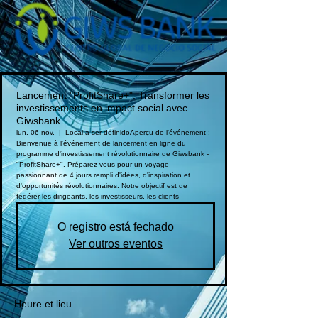
Lancement "ProfitShare+": Transformer les
investissements en impact social avec
Giwsbank
lun. 06 nov.
  |  
Local a ser definido
Aperçu de l'événement :
Bienvenue à l'événement de lancement en ligne du
programme d'investissement révolutionnaire de Giwsbank -
"ProfitShare+". Préparez-vous pour un voyage
passionnant de 4 jours rempli d'idées, d'inspiration et
d'opportunités révolutionnaires. Notre objectif est de
fédérer les dirigeants, les investisseurs, les clients
O registro está fechado
Ver outros eventos
Heure et lieu