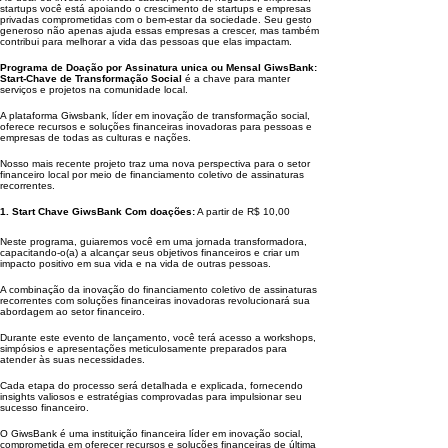
startups você está apoiando o crescimento de startups e empresas
privadas comprometidas com o bem-estar da sociedade. Seu gesto
generoso não apenas ajuda essas empresas a crescer, mas também
contribui para melhorar a vida das pessoas que elas impactam.
Programa de Doação por Assinatura unica ou Mensal GiwsBank:
Start-Chave de Transformação Social
é a chave para manter
serviços e projetos na comunidade local.
A plataforma Giwsbank, líder em inovação de transformação social,
oferece recursos e soluções financeiras inovadoras para pessoas e
empresas de todas as culturas e nações.
Nosso mais recente projeto traz uma nova perspectiva para o setor
financeiro local por meio de financiamento coletivo de assinaturas
recorrentes.
1. Start Chave GiwsBank Com doações:
A partir de R$ 10,00
Neste programa, guiaremos você em uma jornada transformadora,
capacitando-o(a) a alcançar seus objetivos financeiros e criar um
impacto positivo em sua vida e na vida de outras pessoas.
A combinação da inovação do financiamento coletivo de assinaturas
recorrentes com soluções financeiras inovadoras revolucionará sua
abordagem ao setor financeiro.
Durante este evento de lançamento, você terá acesso a workshops,
simpósios e apresentações meticulosamente preparados para
atender às suas necessidades.
Cada etapa do processo será detalhada e explicada, fornecendo
insights valiosos e estratégias comprovadas para impulsionar seu
sucesso financeiro.
O GiwsBank é uma instituição financeira líder em inovação social,
comprometida em oferecer recursos e soluções financeiras de última