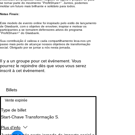
se tornar parte do movimento "ProfitShare+". Juntos, podemos
moldar um futuro mais brilhante e solidário para todos.
Notas Finais:
Este modelo de evento online foi inspirado pelo estilo de lançamento
de Giwsbank, com o objetivo de envolver, inspirar e motivar os
participantes a se tornarem defensores ativos do programa
"ProfitShare+" do Giwsbank.
Sua contribuição é valiosa e cada compartilhamento leva-nos um
passo mais perto de alcançar nossos objetivos de transformação
social. Obrigado por se juntar a nós nesta jornada.
Il y a un groupe pour cet événement. Vous
pourrez le rejoindre dès que vous vous serez
inscrit à cet événement.
Billets
Vente expirée
Type de billet
Start-Chave Transformação S.
Plus d'info
Junte-se a nós nesta jornada de impacto social e 