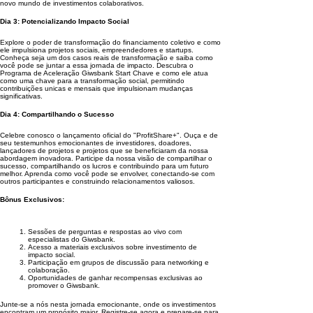
novo mundo de investimentos colaborativos.
Dia 3: Potencializando Impacto Social
Explore o poder de transformação do financiamento coletivo e como
ele impulsiona projetos sociais, empreendedores e startups.
Conheça seja um dos casos reais de transformação e saiba como
você pode se juntar a essa jornada de impacto. Descubra o
Programa de Aceleração Giwsbank Start Chave e como ele atua
como uma chave para a transformação social, permitindo
contribuições unicas e mensais que impulsionam mudanças
significativas.
Dia 4: Compartilhando o Sucesso
Celebre conosco o lançamento oficial do "ProfitShare+". Ouça e de
seu testemunhos emocionantes de investidores, doadores,
lançadores de projetos e projetos que se beneficiaram da nossa
abordagem inovadora. Participe da nossa visão de compartilhar o
sucesso, compartilhando os lucros e contribuindo para um futuro
melhor. Aprenda como você pode se envolver, conectando-se com
outros participantes e construindo relacionamentos valiosos.
Bônus Exclusivos:
Sessões de perguntas e respostas ao vivo com
especialistas do Giwsbank.
Acesso a materiais exclusivos sobre investimento de
impacto social.
Participação em grupos de discussão para networking e
colaboração.
Oportunidades de ganhar recompensas exclusivas ao
promover o Giwsbank.
Junte-se a nós nesta jornada emocionante, onde os investimentos
encontram um propósito maior. Registre-se agora e prepare-se para