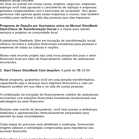
impacto social concreto.
Ao doar ou investir em nossa causa, projetos, negocios, empresas,
startups você está apoiando o crescimento de startups e empresas
privadas comprometidas com o bem-estar da sociedade. Seu gesto
generoso não apenas ajuda essas empresas a crescer, mas também
contribui para melhorar a vida das pessoas que elas impactam.
Programa de Doação por Assinatura unica ou Mensal GiwsBank:
Start-Chave de Transformação Social
é a chave para manter
serviços e projetos na comunidade local.
A plataforma Giwsbank, líder em inovação de transformação social,
oferece recursos e soluções financeiras inovadoras para pessoas e
empresas de todas as culturas e nações.
Nosso mais recente projeto traz uma nova perspectiva para o setor
financeiro local por meio de financiamento coletivo de assinaturas
recorrentes.
1. Start Chave GiwsBank Com doações:
A partir de R$ 10,00
Neste programa, guiaremos você em uma jornada transformadora,
capacitando-o(a) a alcançar seus objetivos financeiros e criar um
impacto positivo em sua vida e na vida de outras pessoas.
A combinação da inovação do financiamento coletivo de assinaturas
recorrentes com soluções financeiras inovadoras revolucionará sua
abordagem ao setor financeiro.
Durante este evento de lançamento, você terá acesso a workshops,
simpósios e apresentações meticulosamente preparados para
atender às suas necessidades.
Cada etapa do processo será detalhada e explicada, fornecendo
insights valiosos e estratégias comprovadas para impulsionar seu
sucesso financeiro.