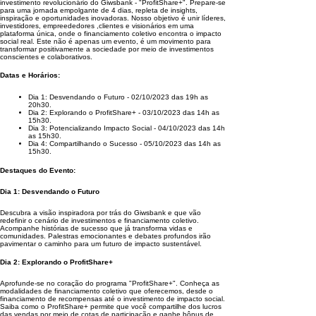
investimento revolucionário do Giwsbank - "ProfitShare+". Prepare-se
para uma jornada empolgante de 4 dias, repleta de insights,
inspiração e oportunidades inovadoras. Nosso objetivo é unir líderes,
investidores, empreededores ,clientes e visionários em uma
plataforma única, onde o financiamento coletivo encontra o impacto
social real. Este não é apenas um evento, é um movimento para
transformar positivamente a sociedade por meio de investimentos
conscientes e colaborativos.
Datas e Horários:
Dia 1: Desvendando o Futuro - 02/10/2023 das 19h as
20h30.
Dia 2: Explorando o ProfitShare+ - 03/10/2023 das 14h as
15h30.
Dia 3: Potencializando Impacto Social - 04/10/2023 das 14h
as 15h30.
Dia 4: Compartilhando o Sucesso - 05/10/2023 das 14h as
15h30.
Destaques do Evento:
Dia 1: Desvendando o Futuro
Descubra a visão inspiradora por trás do Giwsbank e que vão
redefinir o cenário de investimentos e financiamento coletivo.
Acompanhe histórias de sucesso que já transforma vidas e
comunidades. Palestras emocionantes e debates profundos irão
pavimentar o caminho para um futuro de impacto sustentável.
Dia 2: Explorando o ProfitShare+
Aprofunde-se no coração do programa "ProfitShare+". Conheça as
modalidades de financiamento coletivo que oferecemos, desde o
financiamento de recompensas até o investimento de impacto social.
Saiba como o ProfitShare+ permite que você compartilhe dos lucros
das vendas por meio de cotas de participação e ganhe bônus de