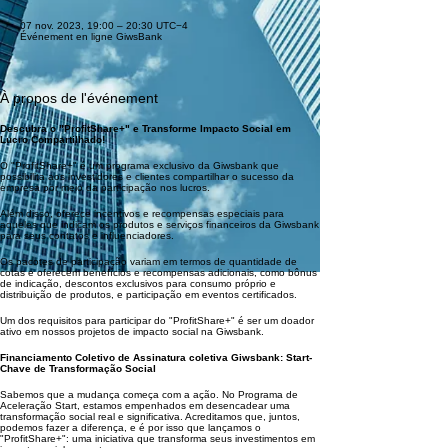
07 nov. 2023, 19:00 – 20:30 UTC−4
Événement en ligne GiwsBank
À propos de l'événement
Descubra o "ProfitShare+" e Transforme Impacto Social em
Lucro Compartilhado!
O "ProfitShare+" é um programa exclusivo da Giwsbank que
possibilita aos investidores e clientes compartilhar o sucesso da
empresa por meio da participação nos lucros.
Além disso, oferece incentivos e recompensas especiais para
aqueles que indicam os produtos e serviços financeiros da Giwsbank
para seus contatos e influenciadores.
Os pacotes de participação variam em termos de quantidade de
cotas e oferecem benefícios e recompensas adicionais, como bônus
de indicação, descontos exclusivos para consumo próprio e
distribuição de produtos, e participação em eventos certificados.
Um dos requisitos para participar do "ProfitShare+" é ser um doador
ativo em nossos projetos de impacto social na Giwsbank.
Financiamento Coletivo de Assinatura coletiva Giwsbank: Start-
Chave de Transformação Social
Sabemos que a mudança começa com a ação. No Programa de
Aceleração Start, estamos empenhados em desencadear uma
transformação social real e significativa. Acreditamos que, juntos,
podemos fazer a diferença, e é por isso que lançamos o
"ProfitShare+": uma iniciativa que transforma seus investimentos em