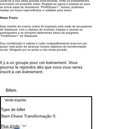
Junte-se a nós nesta jornada emocionante, onde os investimentos
encontram um propósito maior. Registre-se agora e prepare-se para
se tornar parte do movimento "ProfitShare+". Juntos, podemos
moldar um futuro mais brilhante e solidário para todos.
Notas Finais:
Este modelo de evento online foi inspirado pelo estilo de lançamento
de Giwsbank, com o objetivo de envolver, inspirar e motivar os
participantes a se tornarem defensores ativos do programa
"ProfitShare+" do Giwsbank.
Sua contribuição é valiosa e cada compartilhamento leva-nos um
passo mais perto de alcançar nossos objetivos de transformação
social. Obrigado por se juntar a nós nesta jornada.
Il y a un groupe pour cet événement. Vous
pourrez le rejoindre dès que vous vous serez
inscrit à cet événement.
Billets
Vente expirée
Type de billet
Start-Chave Transformação S.
Plus d'info