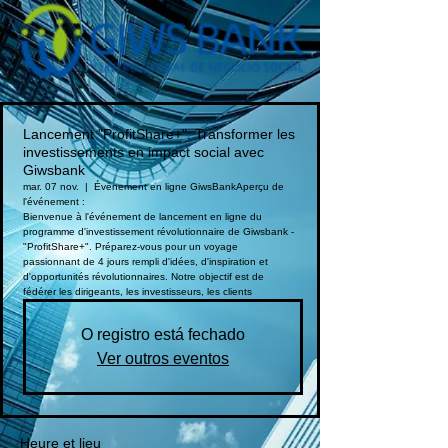
Lancement "ProfitShare+": Transformer les
investissements en impact social avec
Giwsbank
mar. 07 nov.
  |  
Événement en ligne GiwsBank
Aperçu de
l'événement :
Bienvenue à l'événement de lancement en ligne du
programme d'investissement révolutionnaire de Giwsbank -
"ProfitShare+". Préparez-vous pour un voyage
passionnant de 4 jours rempli d'idées, d'inspiration et
d'opportunités révolutionnaires. Notre objectif est de
fédérer les dirigeants, les investisseurs, les clients
O registro está fechado
Ver outros eventos
Heure et lieu