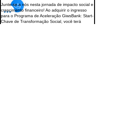
Junte-se a nós nesta jornada de impacto social e 
crescimento financeiro! Ao adquirir o ingresso 
para o Programa de Aceleração GiwsBank: Start-
Chave de Transformação Social, você terá 
acesso a workshops, palestras e recursos 
exclusivos que o capacitarão a alcançar seus 
objetivos financeiros enquanto contribui para 
projetos sociais significativos.
Prix
Prix libre
+Frais de billetterie
Partager cet événement