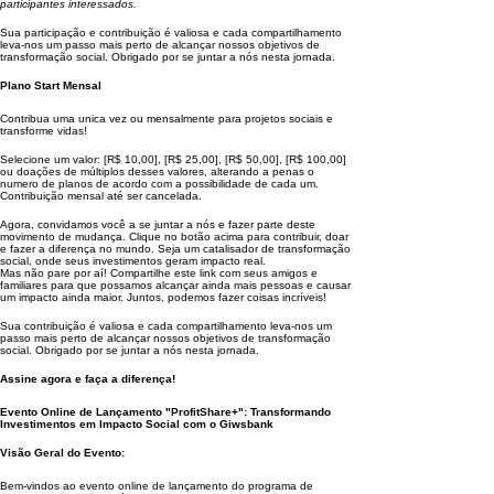
participantes interessados.
Sua participação e contribuição é valiosa e cada compartilhamento
leva-nos um passo mais perto de alcançar nossos objetivos de
transformação social. Obrigado por se juntar a nós nesta jornada.
Plano Start Mensal
Contribua uma unica vez ou mensalmente para projetos sociais e
transforme vidas!
Selecione um valor: [R$ 10,00], [R$ 25,00], [R$ 50,00], [R$ 100,00]
ou doações de múltiplos desses valores, alterando a penas o
numero de planos de acordo com a possibilidade de cada um.
Contribuição mensal até ser cancelada.
Agora, convidamos você a se juntar a nós e fazer parte deste
movimento de mudança. Clique no botão acima para contribuir, doar
e fazer a diferença no mundo. Seja um catalisador de transformação
social, onde seus investimentos geram impacto real.
Mas não pare por aí! Compartilhe este link com seus amigos e
familiares para que possamos alcançar ainda mais pessoas e causar
um impacto ainda maior. Juntos, podemos fazer coisas incríveis!
Sua contribuição é valiosa e cada compartilhamento leva-nos um
passo mais perto de alcançar nossos objetivos de transformação
social. Obrigado por se juntar a nós nesta jornada.
Assine agora e faça a diferença!
Evento Online de Lançamento "ProfitShare+": Transformando
Investimentos em Impacto Social com o Giwsbank
Visão Geral do Evento:
Bem-vindos ao evento online de lançamento do programa de