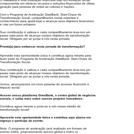
O GiwsBank é uma instituição financeira líder em inovação social,
comprometida em oferecer recursos e soluções financeiras de última
geração para pessoas de todas as culturas e nações.
Com o Programa de Aceleração GiwsBank: Start-Chave de
Transformação Social, compartilhamos nossa expertise e
conhecimento para ajudá-lo(a) a alcançar seus objetivos financeiros
e criar um futuro próspero.
Sua contribuição é valiosa e cada compartilhamento leva-nos um
passo mais perto de alcançar nossos objetivos de transformação
social. Obrigado por se juntar a nós nesta jornada.
Pronto(a) para embarcar nesta jornada de transformação?
Aproveite esta oportunidade única e contribua agora mesmo para
fazer parte do Programa de Aceleração GiwsBank: Start-Chave de
Transformação Social.
Sua contribuição é valiosa e cada compartilhamento leva-nos um
passo mais perto de alcançar nossos objetivos de transformação
social. Obrigado por se juntar a nós nesta jornada.
Juntos, alcançaremos um novo patamar de sucesso financeiro e
impacto social.
Acesse nossa plataforma GiwsBank, o centro global de negócios
sociais, e saiba mais sobre nossos projetos inovadores.
Contribua agora mesmo e junte-se a nós nessa missão de
transformação social!
Aproveite esta oportunidade única e contribua aqui abaixo em
ingreço e participe do evento.
Nota: O programa de aceleração será realizado em formato de
evento online, proporcionando acesso global a todos os