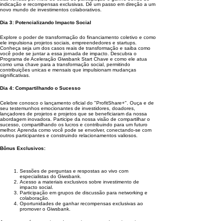
indicação e recompensas exclusivas. Dê um passo em direção a um
novo mundo de investimentos colaborativos.
Dia 3: Potencializando Impacto Social
Explore o poder de transformação do financiamento coletivo e como
ele impulsiona projetos sociais, empreendedores e startups.
Conheça seja um dos casos reais de transformação e saiba como
você pode se juntar a essa jornada de impacto. Descubra o
Programa de Aceleração Giwsbank Start Chave e como ele atua
como uma chave para a transformação social, permitindo
contribuições unicas e mensais que impulsionam mudanças
significativas.
Dia 4: Compartilhando o Sucesso
Celebre conosco o lançamento oficial do "ProfitShare+". Ouça e de
seu testemunhos emocionantes de investidores, doadores,
lançadores de projetos e projetos que se beneficiaram da nossa
abordagem inovadora. Participe da nossa visão de compartilhar o
sucesso, compartilhando os lucros e contribuindo para um futuro
melhor. Aprenda como você pode se envolver, conectando-se com
outros participantes e construindo relacionamentos valiosos.
Bônus Exclusivos:
Sessões de perguntas e respostas ao vivo com
especialistas do Giwsbank.
Acesso a materiais exclusivos sobre investimento de
impacto social.
Participação em grupos de discussão para networking e
colaboração.
Oportunidades de ganhar recompensas exclusivas ao
promover o Giwsbank.