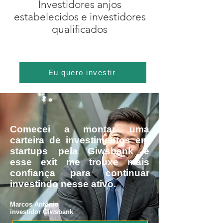
Investidores anjos
estabelecidos e investidores
qualificados
Eu quero investir
Comecei a montar uma
carteira de investimentos em
startups pela Giwsbank e
esse exit me trouxe mais
confiança para continuar
investindo nesse ativo.
Marcos
Antônio
investidor Giwsbank