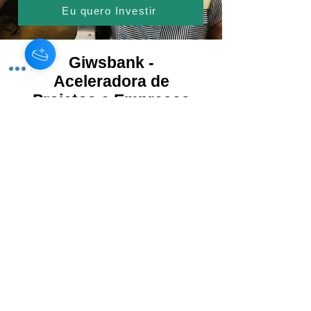
Eu quero Investir
Giwsbank -
Aceleradora de
Projetos e Empresas
Startups e Negócio
Social
Seleção de Empresas
Estamos selecionando
empresas qualificadas para
acessar e receber investimento
da nossa base de investidores.