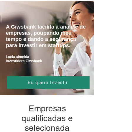
A Giwsbank facilita a análise de
empresas, poupando meu
tempo e dando a segurança
para investir em startups.
Lucia almeida
investido
ra Giwsbank
Eu quero Investir
Empresas
qualificadas e
selecionada