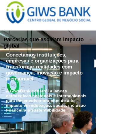
Parcerias que escalam impacto
global
Conectamos instituições,
empresas e organizações para
transformar realidades com
governança, inovação e impacto
mensurável.
A GiwsBank constrói alianças
estratégicas nacionais e internacionais
para desenvolver projetos de alto
impacto em educação, saúde, inclusão
financeira e sustentabilidade.