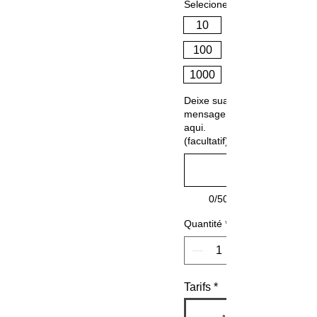
Selecione um valor
10
100
1000
Deixe sua
mensagem
aqui.
(facultatif)
0/500
Quantité
*
Tarifs
*