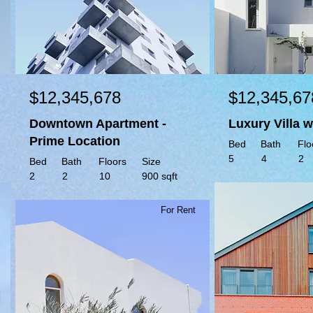
$12,345,678
$12,345,67
Downtown Apartment -
Luxury Villa w
Prime Location
Bed
Bath
Flo
5
4
2
Bed
Bath
Floors
Size
2
2
10
900 sqft
For Rent