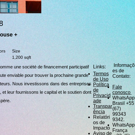
8
ouse +
ors
Size
1,200 sqft
Informaçõ
mme une société de financement participatif
Links:
es de
Termos
ute enviable pour trouver la prochaine grande
Contato:
de Uso
cteurs. Nous investissons dans des entreprises
Política
Fale
de
et leur fournissons le capital et le soutien dont
conosco
Privacid
WhatsApp
spère.
ade
Brasil +55
Transpar
(67)
ência
99343
Relatóri
9342.
os de
WhatsApp
Impacto
França
Aviso de