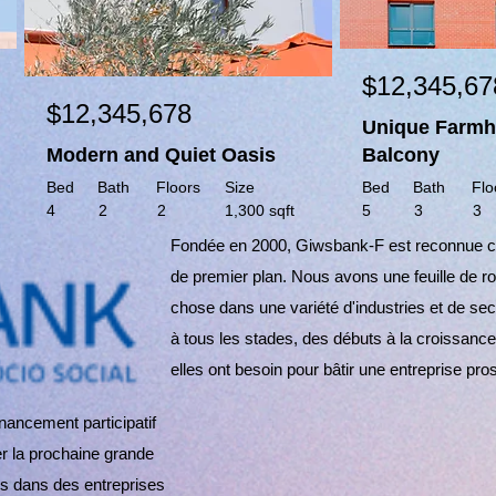
$12,345,67
$12,345,678
Unique Farmh
Modern and Quiet Oasis
Balcony
Bed
Bath
Floors
Size
Bed
Bath
Flo
4
2
2
1,300 sqft
5
3
3
Fondée en 2000, Giwsbank-F est reconnue co
de premier plan. Nous avons une feuille de ro
chose dans une variété d'industries et de se
à tous les stades, des débuts à la croissance, 
elles ont besoin pour bâtir une entreprise pro
ancement participatif
er la prochaine grande
ns dans des entreprises