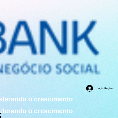
Login/Registro
elerando o crescimento
s
elerando o crescimento