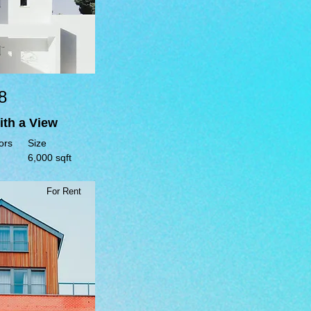
8
ith a View
ors
Size
6,000 sqft
For Rent