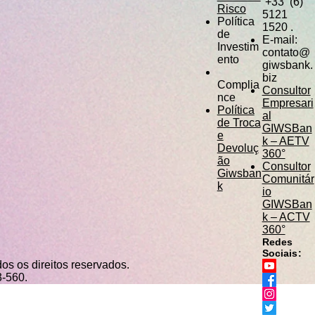
+33 (6)
Risco
5121
Política
1520 .
de
E-mail:
Investim
contato@
ento
giwsbank.
biz
Complia
Consultor
nce
Empresari
Política
al
de Troca
GIWSBan
e
k – AETV
Devoluç
360°
ão
Consultor
Giwsban
Comunitár
k
io
GIWSBan
k – ACTV
360°
Redes
Sociais:
os os direitos reservados.
83-560.