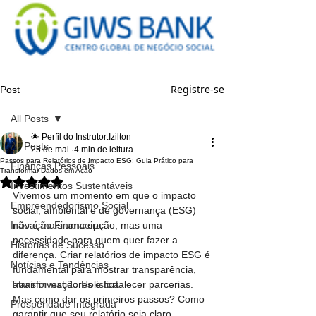
Registre-se
Post
All Posts
🌟 Perfil do Instrutor:Izilton
All Posts
25 de mai.
4 min de leitura
Passos para Relatórios de Impacto ESG: Guia Prático para
Finanças Pessoais
Transformar Dados em Ação
Avaliado com NaN de 5 estrelas.
Investimentos Sustentáveis
Vivemos um momento em que o impacto 
Empreendedorismo Social
social, ambiental e de governança (ESG) 
Inovação Financeira
não é mais uma opção, mas uma 
necessidade para quem quer fazer a 
Histórias de Sucesso
diferença. Criar relatórios de impacto ESG é 
Notícias e Tendências
fundamental para mostrar transparência, 
Transformação Holística
atrair investidores e fortalecer parcerias. 
Mas como dar os primeiros passos? Como 
Prosperidade Integrada
garantir que seu relatório seja claro, 