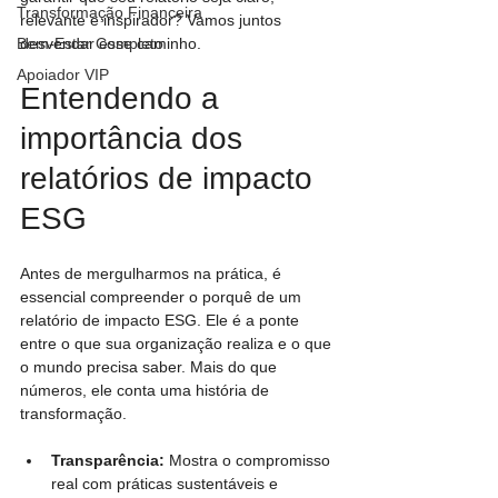
Transformação Financeira
relevante e inspirador? Vamos juntos 
Bem-Estar Completo
desvendar esse caminho.
Apoiador VIP
Entendendo a 
importância dos 
relatórios de impacto 
ESG
Antes de mergulharmos na prática, é 
essencial compreender o porquê de um 
relatório de impacto ESG. Ele é a ponte 
entre o que sua organização realiza e o que 
o mundo precisa saber. Mais do que 
números, ele conta uma história de 
transformação.
Transparência:
 Mostra o compromisso 
real com práticas sustentáveis e 