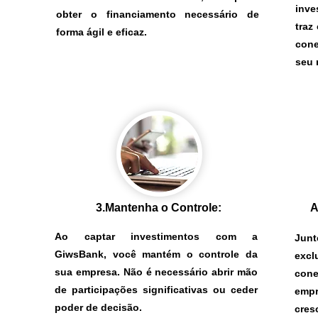
inve
obter o financiamento necessário de
traz
forma ágil e eficaz.
cone
seu 
3.Mantenha o Controle:
A
Ao captar investimentos com a
Jun
GiwsBank, você mantém o controle da
exc
sua empresa. Não é necessário abrir mão
co
de participações significativas ou ceder
emp
poder de decisão.
cres