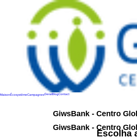
Geral
Blog
Contact
Maison
Écosystème
Campagnes
GiwsBank - Centro Glo
GiwsBank - Centro Glo
Escolha 