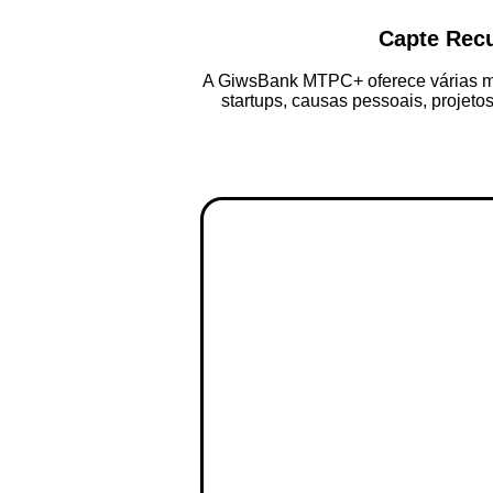
Capte Rec
A GiwsBank MTPC+ oferece várias mo
startups, causas pessoais, projeto