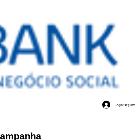
Login/Registro
elerando o crescimento
elerando o crescimento
 Campanha