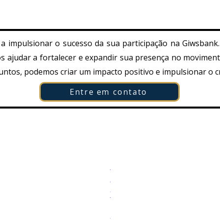
 a impulsionar o sucesso da sua participação na Giwsbank
 ajudar a fortalecer e expandir sua presença no moviment
untos, podemos criar um impacto positivo e impulsionar o 
Entre em contato
🌿
Prix promotionnel
🌍 Impactando comunidades reai
À partir de
500,00 R$
1.
Aperçu
T
er
rapide
al
te
rn
at