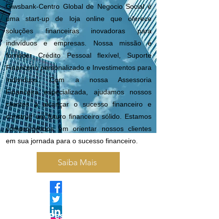
Giwsbank-Centro Global de Negocio Social é
uma start-up de loja online que oferece
soluções financeiras inovadoras para
indivíduos e empresas. Nossa missão é
fornecer Crédito Pessoal flexível, Suporte
Financeiro personalizado e Investimentos para
Indivíduos. Com a nossa Assessoria
Financeira especializada, ajudamos nossos
clientes a alcançar o sucesso financeiro e
construir um futuro financeiro sólido. Estamos
comprometidos em orientar nossos clientes
em sua jornada para o sucesso financeiro.
Saiba Mais
Serviços Pessoa Física