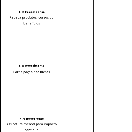
2. 🎁 Recompensa
Receba produtos, cursos ou
benefícios
3. 📊 Investimento
Participação nos lucros
4. 🔄 Recorrente
Assinatura mensal para impacto
contínuo