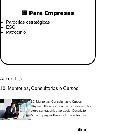
🏢 Para Empresas
Parcerias estratégicas
ESG
Patrocínio
Accueil
10. Mentorias, Consultorias e Cursos
10. Mentorias, Consultorias e Cursos
Objetivo: Oferecer mentorias e cursos online
como contrapartida ao apoio. Descrição:
Apoie o projeto GiwsBank e receba uma
mentoria financeira exclusiva com Izilton Waks
Sabino. Durante a sessão, você aprenderá a
construir sua independência financeira,
Filtrer
abordando estratégias práticas para melhorar