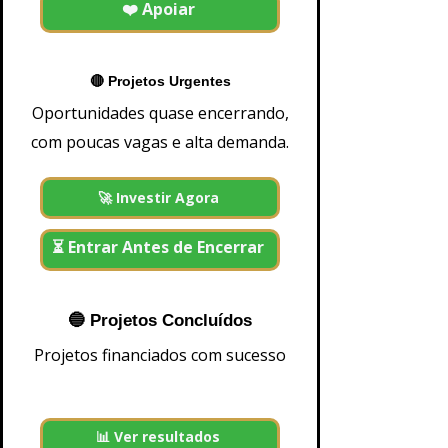
❤️ Apoiar
a
G
i
w
s
🔴 Projetos Urgentes
B
a
Oportunidades quase encerrando,
n
k
com poucas vagas e alta demanda.
mais informações e-mail
500
1.000
2.500
🚀 Investir Agora
5.000
10.000
25.000
50.000
⏳ Entrar Antes de Encerrar
100.000
200.000
500.000
+ 1
🔵 Projetos Concluídos
Ajouter au panier
Projetos financiados com sucesso
📊 Ver resultados