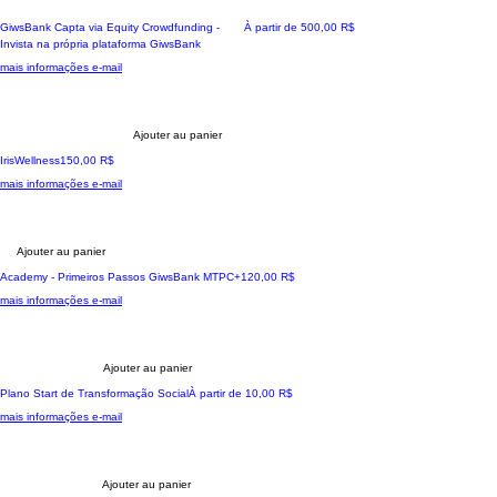
sua gestão de recursos. Sua contribuição é
Nouveau!
Prix promotionnel
GiwsBank Capta via Equity Crowdfunding -
À partir de
500,00 R$
essencial para expandir nossas iniciativas e
Invista na própria plataforma GiwsBank
impactar positivamente mais pessoas.
Recompensa: Uma sessão de 1h30 de
mais informações e-mail
mentoria, além de materiais de apoio que
ajudarão a reforçar os conceitos abordados,
proporcionando um aprendizado valioso.
Ajouter au panier
A sua jornada de Saúde
Prix
IrisWellness
150,00 R$
mais informações e-mail
Ajouter au panier
A sua jornada transformadora
Prix
Academy - Primeiros Passos GiwsBank MTPC+
120,00 R$
mais informações e-mail
Ajouter au panier
A sua jornada transformadora
Prix promotionnel
Plano Start de Transformação Social
À partir de
10,00 R$
mais informações e-mail
Ajouter au panier