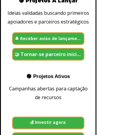
🟡 Projetos A Lançar
w
d
f
Ideias validadas buscando primeiros
u
apoiadores e parceiros estratégicos
n
di
n
g
🔔 Receber aviso de lançamento
-
I
n
vi
🤝 Tornar-se parceiro inicial
st
a
n
a
p
🟢 Projetos Ativos
r
ó
Campanhas abertas para captação
p
ri
de recursos
a
pl
a
t
a
f
💰 Investir agora
o
r
m