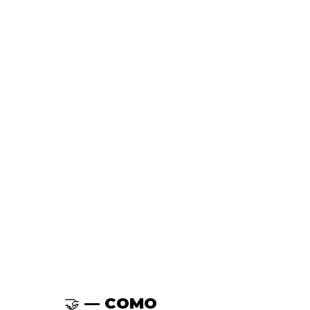
🤝 — COMO