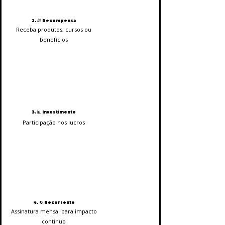
2. 🎁 Recompensa
Receba produtos, cursos ou
benefícios
3. 📊 Investimento
Participação nos lucros
4. 🔄 Recorrente
Assinatura mensal para impacto
contínuo