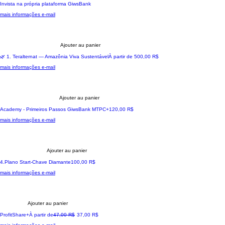
Invista na própria plataforma GiwsBank
mais informações e-mail
Ajouter au panier
🌍 Impactando comunidades reai
Prix promotionnel
🌿 1. Teralternat — Amazônia Viva Sustentável
À partir de
500,00 R$
mais informações e-mail
Ajouter au panier
A sua jornada transformadora
Prix
Academy - Primeiros Passos GiwsBank MTPC+
120,00 R$
mais informações e-mail
Ajouter au panier
A sua jornada transformadora
Prix
4.Plano Start-Chave Diamante
100,00 R$
mais informações e-mail
Ajouter au panier
Exclusivo Participação Lucros
Prix original
Prix promotionnel
ProfitShare+
À partir de
47,00 R$
37,00 R$