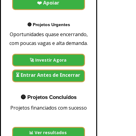
❤️ Apoiar
a
G
i
w
s
🔴 Projetos Urgentes
B
a
Oportunidades quase encerrando,
n
k
com poucas vagas e alta demanda.
mais informações e-mail
500
1.000
2.500
🚀 Investir Agora
5.000
10.000
25.000
50.000
⏳ Entrar Antes de Encerrar
100.000
200.000
500.000
+ 1
🔵 Projetos Concluídos
Ajouter au panier
Projetos financiados com sucesso
📊 Ver resultados