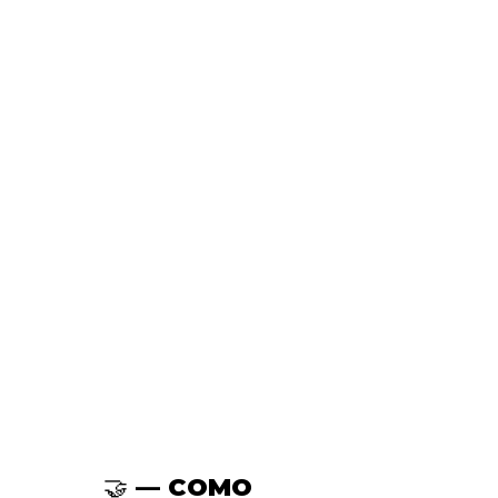
🤝 — COMO