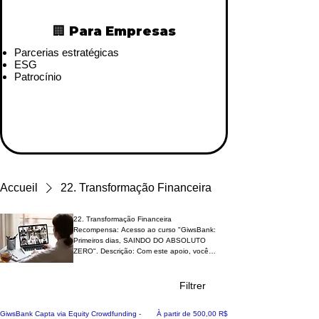
🏢 Para Empresas
Parcerias estratégicas
ESG
Patrocínio
Accueil
22. Transformação Financeira
22. Transformação Financeira
Recompensa: Acesso ao curso "GiwsBank:
Primeiros dias, SAINDO DO ABSOLUTO
ZERO". Descrição: Com este apoio, você
receberá um curso completo para iniciar sua
jornada na transformação financeira, física,
mental e social, com base nos princípios da
Filtrer
GiwsBank.
Nouveau!
Prix promotionnel
GiwsBank Capta via Equity Crowdfunding -
À partir de
500,00 R$