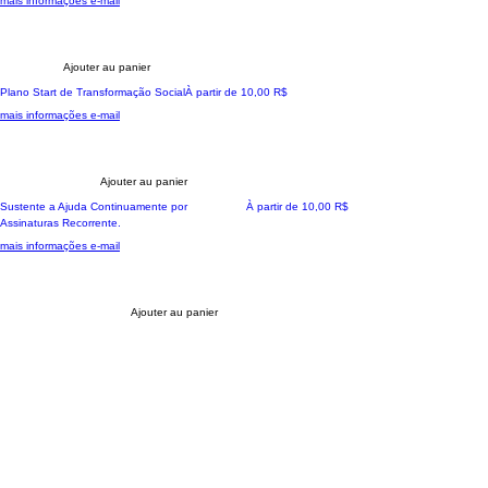
mais informações e-mail
Ajouter au panier
A sua jornada transformadora
Prix promotionnel
Plano Start de Transformação Social
À partir de
10,00 R$
mais informações e-mail
Ajouter au panier
Ação Colaborativa
Prix promotionnel
Sustente a Ajuda Continuamente por
À partir de
10,00 R$
Assinaturas Recorrente.
mais informações e-mail
Ajouter au panier