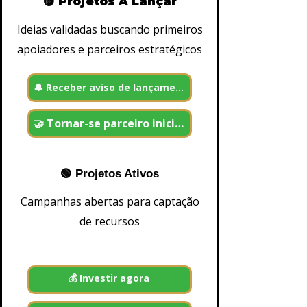
🟡 Projetos A Lançar
w
d
f
Ideias validadas buscando primeiros
u
apoiadores e parceiros estratégicos
n
di
n
g
🔔 Receber aviso de lançamento
-
I
n
vi
🤝 Tornar-se parceiro inicial
st
a
n
a
p
🟢 Projetos Ativos
r
ó
Campanhas abertas para captação
p
ri
de recursos
a
pl
a
t
a
f
💰 Investir agora
o
r
m