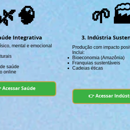
🌿🧠
🌱
aúde Integrativa
3. Indústria Suste
ísico, mental e emocional
Produção com impacto posi
Inclui:
turais
Bioeconomia (Amazônia)
Franquias sustentáveis
 de saúde
Cadeias éticas
o online
 Acessar Saúde
👉 Acessar Indúst