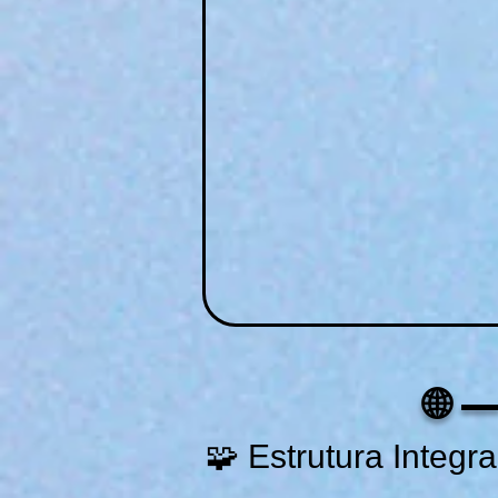
🌐
🧩 Estrutura Integr