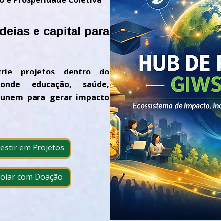
o e Prosperidade Coletiva
eias e capital para
crie projetos dentro do
onde educação, saúde,
e unem para gerar impacto
vestir em Projetos
poiar com Doação