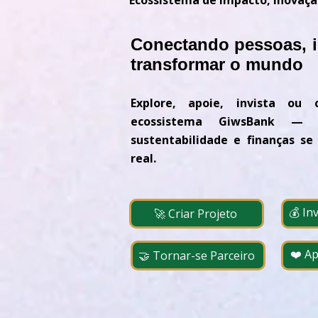
Ecossistema de Impacto, Inovaçã
Conectando pessoas, id
transformar o mundo
Explore, apoie, invista ou 
ecossistema GiwsBank — 
sustentabilidade e finanças s
real.
💰 In
🚀 Criar Projeto
❤️ A
🤝 Tornar-se Parceiro