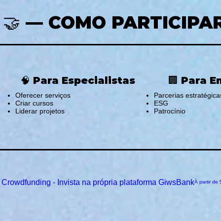
🤝 — COMO PARTICIPA
🧠 Para Especialistas
🏢 Para 
Oferecer serviços
Parcerias estratégica
Criar cursos
ESG
Liderar projetos
Patrocínio
Crowdfunding - Invista na própria plataforma GiwsBank
Prix promot
À partir de