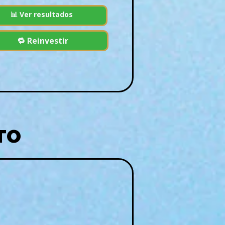
📊 Ver resultados
🔁 Reinvestir
TO