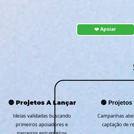
❤️ Apoiar
🟡 Projetos A Lançar
🟢 Projetos
Ideias validadas buscando
Campanhas aber
primeiros apoiadores e
captação de r
parceiros estratégicos