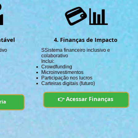

💳📊
ntável
4. Finanças de Impacto
tivo
SS
istema financeiro inclusivo e
colaborativo
Inclui:
Crowdfunding
Microinvestimentos
Participação nos lucros
Carteiras digitais (futuro)
👉 Acessar Finanças
ria