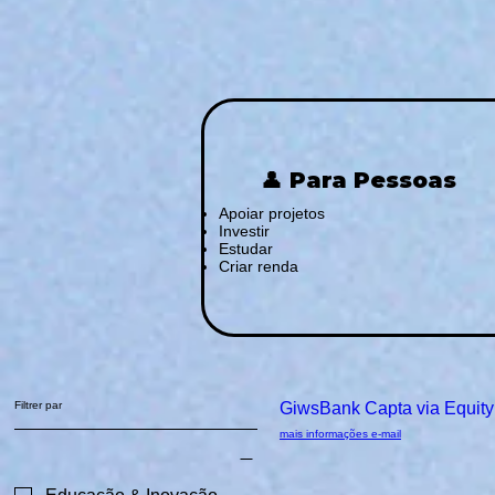
👤 Para Pessoas
Apoiar projetos
Investir
Estudar
Criar renda
Filtrer par
Nouveau!
GiwsBank Capta via Equity 
mais informações e-mail
Categorias