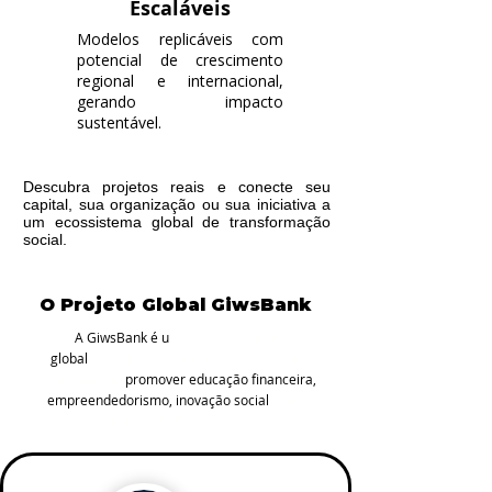
Escaláveis
Modelos replicáveis com
potencial de crescimento
regional e internacional,
gerando impacto
sustentável.
Descubra projetos reais e conecte seu
capital, sua organização ou sua iniciativa a
um ecossistema global de transformação
social.
O Projeto Global GiwsBank
m ecossistema
A GiwsBank é u
estruturado para transformar
global
realidades e
promover educação financeira,
com
empreendedorismo, inovação social
impacto e governança.