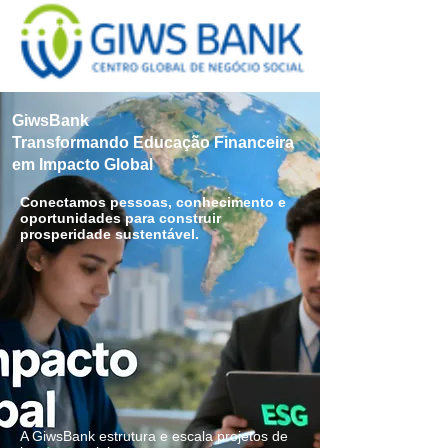
GiwsBank
Transformando Educação Financeira
em Impacto Global
Conectamos pessoas, conhecimento e
oportunidades para construir
prosperidade sustentável.
A GiwsBank estrutura e escala projetos de