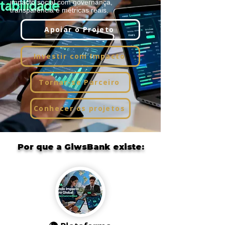
impacto social com governança,
transparência e métricas reais.
Apoiar o Projeto
Investir com Impacto
Tornar-se Parceiro
Conhecer os projetos
Por que a GiwsBank existe: