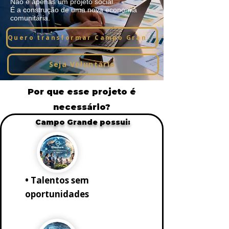
Não é apenas um projeto social.
É a construção de uma nova economia
comunitária.
Quero transformar Campo Grande
Seja Voluntário
Por que esse projeto é
necessário?
Campo Grande possui:
• Talentos sem
oportunidades