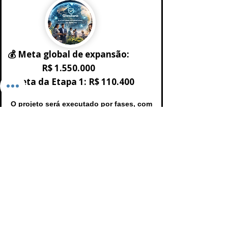
💰 Meta global de expansão:
R$
1.550.000
💰 Meta da Etapa 1: R$ 110.400
O projeto será executado por fases, com
crescimento progressivo conforme os
recursos captados.
🔘 QUERO SER PARCEIRO
Campo Grande pode se tornar
referência nacional em
transformação comunitária.
Mas isso começa com uma decisão.
Com sua participação, podemos: