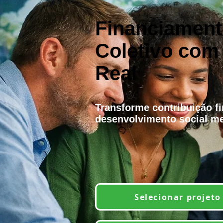
Financiamen
Coletivo com
Real
Transforme contribuição f
desenvolvimento social me
Selecionar projeto