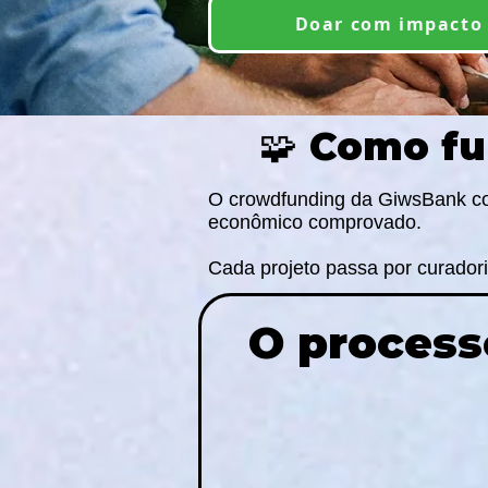
Doar com impacto
🧩 Como f
O crowdfunding da GiwsBank con
econômico comprovado.
Cada projeto passa por curadoria
O process