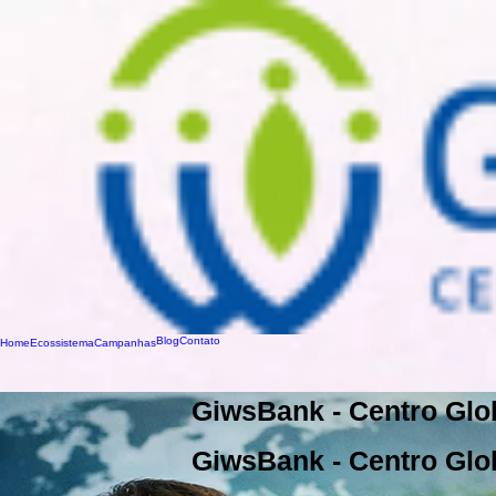
Blog
Contato
Home
Ecossistema
Campanhas
GiwsBank - Centro Glo
GiwsBank - Centro Glo