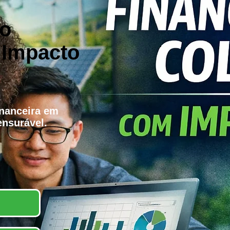
to
 Impacto
inanceira em
nsurável.