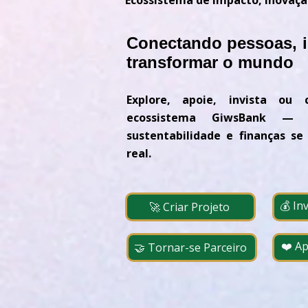
Ecossistema de Impacto, Inovaçã
Conectando pessoas, id
transformar o mundo
Explore, apoie, invista ou 
ecossistema GiwsBank — 
sustentabilidade e finanças s
real.
💰 In
🚀 Criar Projeto
❤️ A
🤝 Tornar-se Parceiro