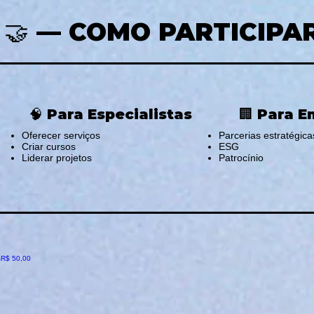
🤝 — COMO PARTICIPA
🧠 Para Especialistas
🏢 Para 
Oferecer serviços
Parcerias estratégica
Criar cursos
ESG
Liderar projetos
Patrocínio
o
Preço
R$ 50,00