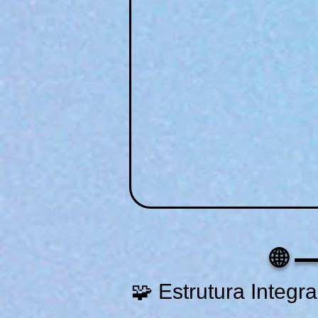
🌐
🧩 Estrutura Integr