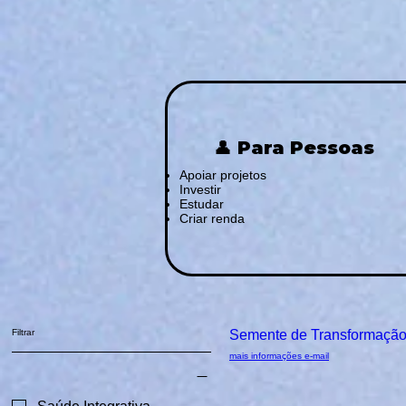
👤 Para Pessoas
Apoiar projetos
Investir
Estudar
Criar renda
Filtrar
Apoio Inicial
Semente de Transformaçã
mais informações e-mail
Categorias