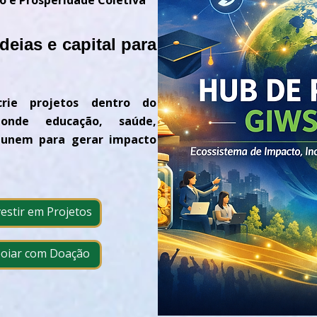
o e Prosperidade Coletiva
eias e capital para
crie projetos dentro do
onde educação, saúde,
e unem para gerar impacto
vestir em Projetos
poiar com Doação