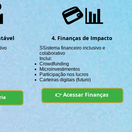

💳📊
ntável
4. Finanças de Impacto
tivo
SS
istema financeiro inclusivo e
colaborativo
Inclui:
Crowdfunding
Microinvestimentos
Participação nos lucros
Carteiras digitais (futuro)
👉 Acessar Finanças
ria