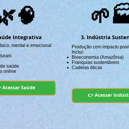
🌿🧠
🌱
aúde Integrativa
3. Indústria Suste
ísico, mental e emocional
Produção com impacto posi
Inclui:
turais
Bioeconomia (Amazônia)
Franquias sustentáveis
 de saúde
Cadeias éticas
o online
 Acessar Saúde
👉 Acessar Indúst