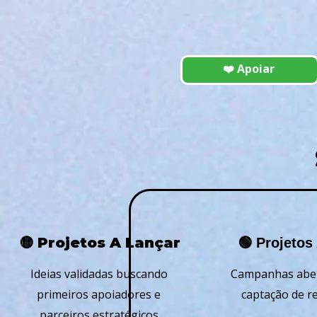
❤️ Apoiar
🟡 Projetos A Lançar
🟢 Projetos
Ideias validadas buscando
Campanhas aber
primeiros apoiadores e
captação de r
parceiros estratégicos