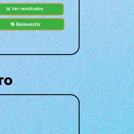
📊 Ver resultados
🔁 Reinvestir
TO