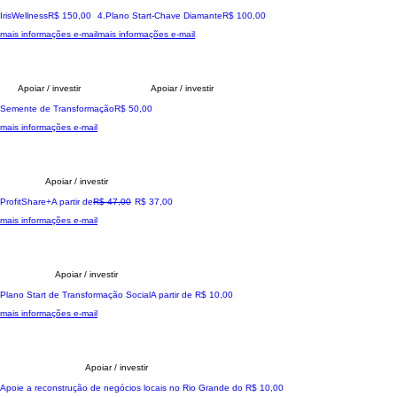
A sua jornada de Saúde
Preço
A sua jornada transformadora
Preço
IrisWellness
R$ 150,00
4.Plano Start-Chave Diamante
R$ 100,00
mais informações e-mail
mais informações e-mail
Apoiar / investir
Apoiar / investir
Apoio Inicial
Preço
Semente de Transformação
R$ 50,00
mais informações e-mail
Apoiar / investir
Exclusivo Participação Lucros
Preço normal
Preço promocional
ProfitShare+
A partir de
R$ 47,00
R$ 37,00
mais informações e-mail
Apoiar / investir
A sua jornada transformadora
Preço promocional
Plano Start de Transformação Social
A partir de
R$ 10,00
mais informações e-mail
Apoiar / investir
SOS RS Negocios locais
Preço
Apoie a reconstrução de negócios locais no Rio Grande do
R$ 10,00