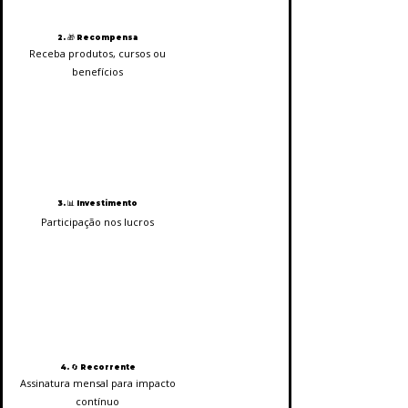
2. 🎁 Recompensa
Receba produtos, cursos ou
benefícios
3. 📊 Investimento
Participação nos lucros
4. 🔄 Recorrente
Assinatura mensal para impacto
contínuo