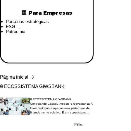
🏢 Para Empresas
Parcerias estratégicas
ESG
Patrocínio
Página inicial
🌐 ECOSSISTEMA GIWSBANK
🌐 ECOSSISTEMA GIWSBANK
Conectando Capital, Impacto e Governança A
GiwsBank não é apenas uma plataforma de
financiamento coletivo. É um ecossistema
estruturado que integra projetos, investidores,
parceiros estratégicos e impacto ESG em um
Filtro
modelo sustentável e escalável.