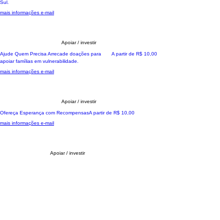
Sul.
mais informações e-mail
Apoiar / investir
Ação Colaborativa
Preço promocional
Ajude Quem Precisa Arrecade doações para
A partir de
R$ 10,00
apoiar famílias em vulnerabilidade.
mais informações e-mail
Apoiar / investir
Ação Colaborativa
Preço promocional
Ofereça Esperança com Recompensas
A partir de
R$ 10,00
mais informações e-mail
Apoiar / investir