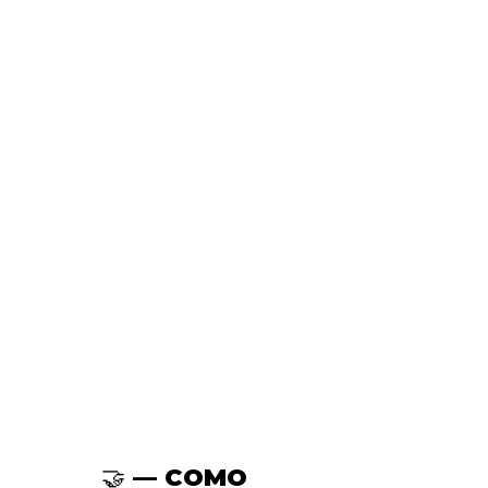
🤝 — COMO