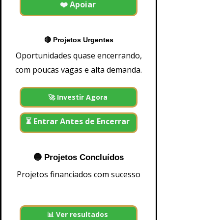
❤️ Apoiar
a
G
i
w
s
🔴 Projetos Urgentes
B
a
Oportunidades quase encerrando,
n
k
com poucas vagas e alta demanda.
mais informações e-mail
500
1.000
2.500
🚀 Investir Agora
5.000
10.000
25.000
50.000
⏳ Entrar Antes de Encerrar
100.000
200.000
500.000
+1
🔵 Projetos Concluídos
Investir
Projetos financiados com sucesso
📊 Ver resultados