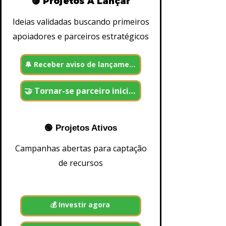
🟡 Projetos A Lançar
w
d
f
Ideias validadas buscando primeiros
u
apoiadores e parceiros estratégicos
n
di
n
g
🔔 Receber aviso de lançamento
-
I
n
vi
🤝 Tornar-se parceiro inicial
st
a
n
a
p
🟢 Projetos Ativos
r
ó
Campanhas abertas para captação
p
ri
de recursos
a
pl
a
t
a
f
💰 Investir agora
o
r
m