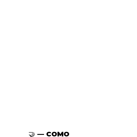
🤝 — COMO