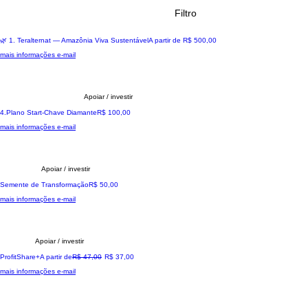
fazer a diferença.
Filtro
🌍 Impactando comunidades reai
Preço promocional
🌿 1. Teralternat — Amazônia Viva Sustentável
A partir de
R$ 500,00
mais informações e-mail
Apoiar / investir
A sua jornada transformadora
Preço
4.Plano Start-Chave Diamante
R$ 100,00
mais informações e-mail
Apoiar / investir
Apoio Inicial
Preço
Semente de Transformação
R$ 50,00
mais informações e-mail
Apoiar / investir
Exclusivo Participação Lucros
Preço normal
Preço promocional
ProfitShare+
A partir de
R$ 47,00
R$ 37,00
mais informações e-mail