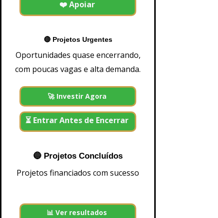
❤️ Apoiar
a
G
i
w
s
🔴 Projetos Urgentes
B
a
Oportunidades quase encerrando,
n
k
com poucas vagas e alta demanda.
mais informações e-mail
500
1.000
2.500
🚀 Investir Agora
5.000
10.000
25.000
50.000
⏳ Entrar Antes de Encerrar
100.000
200.000
500.000
+1
🔵 Projetos Concluídos
Investir
Projetos financiados com sucesso
📊 Ver resultados