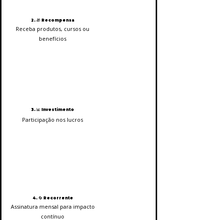
2. 🎁 Recompensa
Receba produtos, cursos ou
benefícios
3. 📊 Investimento
Participação nos lucros
4. 🔄 Recorrente
Assinatura mensal para impacto
contínuo