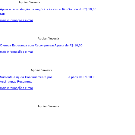
Apoiar / investir
SOS RS Negocios locais
Preço
Apoie a reconstrução de negócios locais no Rio Grande do
R$ 10,00
Sul.
mais informações e-mail
Apoiar / investir
Ação Colaborativa
Preço promocional
Ofereça Esperança com Recompensas
A partir de
R$ 10,00
mais informações e-mail
Apoiar / investir
Ação Colaborativa
Preço promocional
Sustente a Ajuda Continuamente por
A partir de
R$ 10,00
Assinaturas Recorrente.
mais informações e-mail
Apoiar / investir