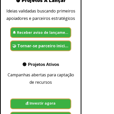
🟡 Projetos A Lançar
w
d
f
Ideias validadas buscando primeiros
u
apoiadores e parceiros estratégicos
n
di
n
g
🔔 Receber aviso de lançamento
-
I
n
vi
🤝 Tornar-se parceiro inicial
st
a
n
a
p
🟢 Projetos Ativos
r
ó
Campanhas abertas para captação
p
ri
de recursos
a
pl
a
t
a
f
💰 Investir agora
o
r
m