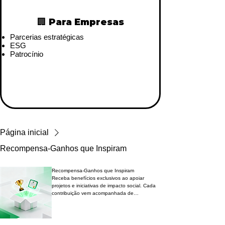
🏢 Para Empresas
Parcerias estratégicas
ESG
Patrocínio
Página inicial
Recompensa-Ganhos que Inspiram
Recompensa-Ganhos que Inspiram
Receba benefícios exclusivos ao apoiar
projetos e iniciativas de impacto social. Cada
contribuição vem acompanhada de
recompensas tangíveis ou digitais, que
reconhecem seu envolvimento e fortalecem
sua conexão com causas transformadoras.
Participe, apoie e seja recompensado por