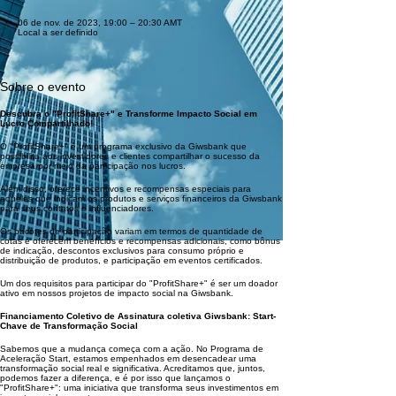
06 de nov. de 2023, 19:00 – 20:30 AMT
Local a ser definido
Sobre o evento
Descubra o "ProfitShare+" e Transforme Impacto Social em
Lucro Compartilhado!
O "ProfitShare+" é um programa exclusivo da Giwsbank que
possibilita aos investidores e clientes compartilhar o sucesso da
empresa por meio da participação nos lucros.
Além disso, oferece incentivos e recompensas especiais para
aqueles que indicam os produtos e serviços financeiros da Giwsbank
para seus contatos e influenciadores.
Os pacotes de participação variam em termos de quantidade de
cotas e oferecem benefícios e recompensas adicionais, como bônus
de indicação, descontos exclusivos para consumo próprio e
distribuição de produtos, e participação em eventos certificados.
Um dos requisitos para participar do "ProfitShare+" é ser um doador
ativo em nossos projetos de impacto social na Giwsbank.
Financiamento Coletivo de Assinatura coletiva Giwsbank: Start-
Chave de Transformação Social
Sabemos que a mudança começa com a ação. No Programa de
Aceleração Start, estamos empenhados em desencadear uma
transformação social real e significativa. Acreditamos que, juntos,
podemos fazer a diferença, e é por isso que lançamos o
"ProfitShare+": uma iniciativa que transforma seus investimentos em