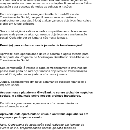
O GiwsBank é uma instituição financeira líder em inovação social,
comprometida em oferecer recursos e soluções financeiras de última
geração para pessoas de todas as culturas e nações.
Com o Programa de Aceleração GiwsBank: Start-Chave de
Transformação Social, compartilhamos nossa expertise e
conhecimento para ajudá-lo(a) a alcançar seus objetivos financeiros
e criar um futuro próspero.
Sua contribuição é valiosa e cada compartilhamento leva-nos um
passo mais perto de alcançar nossos objetivos de transformação
social. Obrigado por se juntar a nós nesta jornada.
Pronto(a) para embarcar nesta jornada de transformação?
Aproveite esta oportunidade única e contribua agora mesmo para
fazer parte do Programa de Aceleração GiwsBank: Start-Chave de
Transformação Social.
Sua contribuição é valiosa e cada compartilhamento leva-nos um
passo mais perto de alcançar nossos objetivos de transformação
social. Obrigado por se juntar a nós nesta jornada.
Juntos, alcançaremos um novo patamar de sucesso financeiro e
impacto social.
Acesse nossa plataforma GiwsBank, o centro global de negócios
sociais, e saiba mais sobre nossos projetos inovadores.
Contribua agora mesmo e junte-se a nós nessa missão de
transformação social!
Aproveite esta oportunidade única e contribua aqui abaixo em
ingreço e participe do evento.
Nota: O programa de aceleração será realizado em formato de
evento online, proporcionando acesso global a todos os