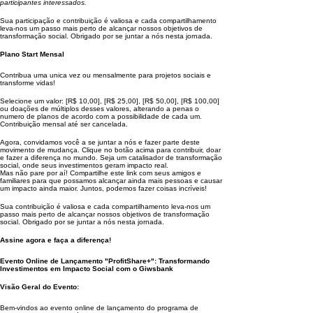
participantes interessados.
Sua participação e contribuição é valiosa e cada compartilhamento
leva-nos um passo mais perto de alcançar nossos objetivos de
transformação social. Obrigado por se juntar a nós nesta jornada.
Plano Start Mensal
Contribua uma unica vez ou mensalmente para projetos sociais e
transforme vidas!
Selecione um valor: [R$ 10,00], [R$ 25,00], [R$ 50,00], [R$ 100,00]
ou doações de múltiplos desses valores, alterando a penas o
numero de planos de acordo com a possibilidade de cada um.
Contribuição mensal até ser cancelada.
Agora, convidamos você a se juntar a nós e fazer parte deste
movimento de mudança. Clique no botão acima para contribuir, doar
e fazer a diferença no mundo. Seja um catalisador de transformação
social, onde seus investimentos geram impacto real.
Mas não pare por aí! Compartilhe este link com seus amigos e
familiares para que possamos alcançar ainda mais pessoas e causar
um impacto ainda maior. Juntos, podemos fazer coisas incríveis!
Sua contribuição é valiosa e cada compartilhamento leva-nos um
passo mais perto de alcançar nossos objetivos de transformação
social. Obrigado por se juntar a nós nesta jornada.
Assine agora e faça a diferença!
Evento Online de Lançamento "ProfitShare+": Transformando
Investimentos em Impacto Social com o Giwsbank
Visão Geral do Evento:
Bem-vindos ao evento online de lançamento do programa de