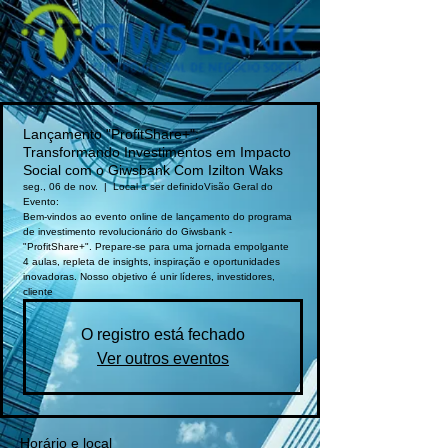
Lançamento "ProfitShare+":
Transformando Investimentos em Impacto
Social com o Giwsbank Com Izilton Waks
seg., 06 de nov.
  |  
Local a ser definido
Visão Geral do
Evento:
Bem-vindos ao evento online de lançamento do programa
de investimento revolucionário do Giwsbank -
"ProfitShare+". Prepare-se para uma jornada empolgante
4 aulas, repleta de insights, inspiração e oportunidades
inovadoras. Nosso objetivo é unir líderes, investidores,
cliente
O registro está fechado
Ver outros eventos
Horário e local