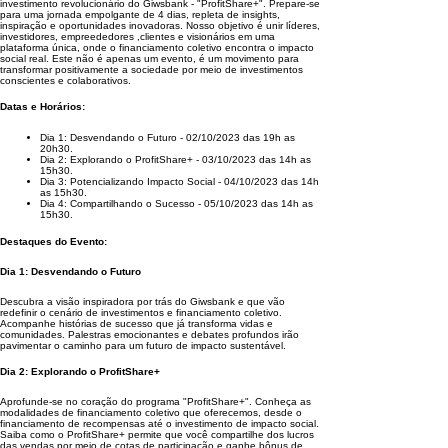
investimento revolucionário do Giwsbank - "ProfitShare+". Prepare-se
para uma jornada empolgante de 4 dias, repleta de insights,
inspiração e oportunidades inovadoras. Nosso objetivo é unir líderes,
investidores, empreededores ,clientes e visionários em uma
plataforma única, onde o financiamento coletivo encontra o impacto
social real. Este não é apenas um evento, é um movimento para
transformar positivamente a sociedade por meio de investimentos
conscientes e colaborativos.
Datas e Horários:
Dia 1: Desvendando o Futuro - 02/10/2023 das 19h as
20h30.
Dia 2: Explorando o ProfitShare+ - 03/10/2023 das 14h as
15h30.
Dia 3: Potencializando Impacto Social - 04/10/2023 das 14h
as 15h30.
Dia 4: Compartilhando o Sucesso - 05/10/2023 das 14h as
15h30.
Destaques do Evento:
Dia 1: Desvendando o Futuro
Descubra a visão inspiradora por trás do Giwsbank e que vão
redefinir o cenário de investimentos e financiamento coletivo.
Acompanhe histórias de sucesso que já transforma vidas e
comunidades. Palestras emocionantes e debates profundos irão
pavimentar o caminho para um futuro de impacto sustentável.
Dia 2: Explorando o ProfitShare+
Aprofunde-se no coração do programa "ProfitShare+". Conheça as
modalidades de financiamento coletivo que oferecemos, desde o
financiamento de recompensas até o investimento de impacto social.
Saiba como o ProfitShare+ permite que você compartilhe dos lucros
das vendas por meio de cotas de participação e ganhe bônus de