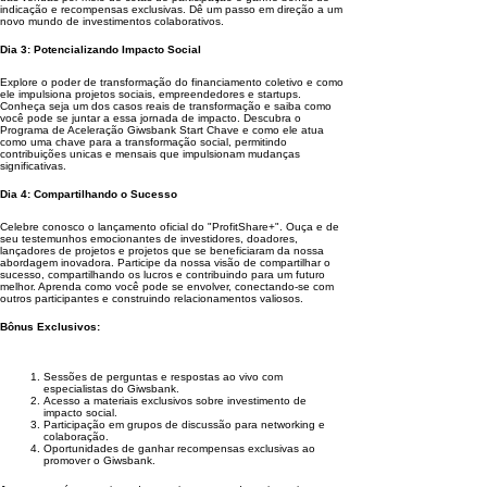
indicação e recompensas exclusivas. Dê um passo em direção a um
novo mundo de investimentos colaborativos.
Dia 3: Potencializando Impacto Social
Explore o poder de transformação do financiamento coletivo e como
ele impulsiona projetos sociais, empreendedores e startups.
Conheça seja um dos casos reais de transformação e saiba como
você pode se juntar a essa jornada de impacto. Descubra o
Programa de Aceleração Giwsbank Start Chave e como ele atua
como uma chave para a transformação social, permitindo
contribuições unicas e mensais que impulsionam mudanças
significativas.
Dia 4: Compartilhando o Sucesso
Celebre conosco o lançamento oficial do "ProfitShare+". Ouça e de
seu testemunhos emocionantes de investidores, doadores,
lançadores de projetos e projetos que se beneficiaram da nossa
abordagem inovadora. Participe da nossa visão de compartilhar o
sucesso, compartilhando os lucros e contribuindo para um futuro
melhor. Aprenda como você pode se envolver, conectando-se com
outros participantes e construindo relacionamentos valiosos.
Bônus Exclusivos:
Sessões de perguntas e respostas ao vivo com
especialistas do Giwsbank.
Acesso a materiais exclusivos sobre investimento de
impacto social.
Participação em grupos de discussão para networking e
colaboração.
Oportunidades de ganhar recompensas exclusivas ao
promover o Giwsbank.