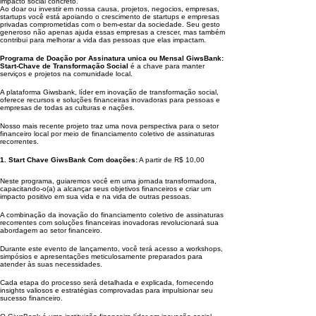
impacto social concreto.
Ao doar ou investir em nossa causa, projetos, negocios, empresas,
startups você está apoiando o crescimento de startups e empresas
privadas comprometidas com o bem-estar da sociedade. Seu gesto
generoso não apenas ajuda essas empresas a crescer, mas também
contribui para melhorar a vida das pessoas que elas impactam.
Programa de Doação por Assinatura unica ou Mensal GiwsBank:
Start-Chave de Transformação Social
é a chave para manter
serviços e projetos na comunidade local.
A plataforma Giwsbank, líder em inovação de transformação social,
oferece recursos e soluções financeiras inovadoras para pessoas e
empresas de todas as culturas e nações.
Nosso mais recente projeto traz uma nova perspectiva para o setor
financeiro local por meio de financiamento coletivo de assinaturas
recorrentes.
1. Start Chave GiwsBank Com doações:
A partir de R$ 10,00
Neste programa, guiaremos você em uma jornada transformadora,
capacitando-o(a) a alcançar seus objetivos financeiros e criar um
impacto positivo em sua vida e na vida de outras pessoas.
A combinação da inovação do financiamento coletivo de assinaturas
recorrentes com soluções financeiras inovadoras revolucionará sua
abordagem ao setor financeiro.
Durante este evento de lançamento, você terá acesso a workshops,
simpósios e apresentações meticulosamente preparados para
atender às suas necessidades.
Cada etapa do processo será detalhada e explicada, fornecendo
insights valiosos e estratégias comprovadas para impulsionar seu
sucesso financeiro.