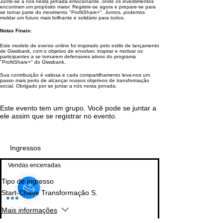
Junte-se a nós nesta jornada emocionante, onde os investimentos
encontram um propósito maior. Registre-se agora e prepare-se para
se tornar parte do movimento "ProfitShare+". Juntos, podemos
moldar um futuro mais brilhante e solidário para todos.
Notas Finais:
Este modelo de evento online foi inspirado pelo estilo de lançamento
de Giwsbank, com o objetivo de envolver, inspirar e motivar os
participantes a se tornarem defensores ativos do programa
"ProfitShare+" do Giwsbank.
Sua contribuição é valiosa e cada compartilhamento leva-nos um
passo mais perto de alcançar nossos objetivos de transformação
social. Obrigado por se juntar a nós nesta jornada.
Este evento tem um grupo. Você pode se juntar a
ele assim que se registrar no evento.
Ingressos
Vendas encerradas
Tipo de ingresso
Start-Chave Transformação S.
Mais informações
Junte-se a nós nesta jornada de impacto social e 