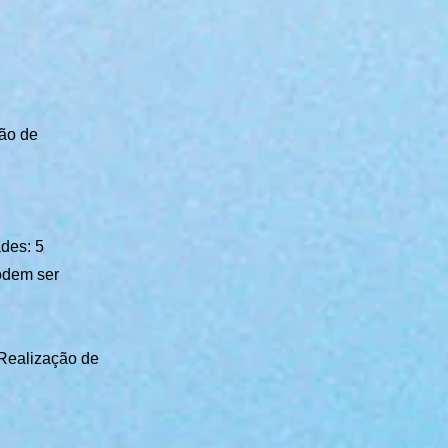
ção de
des: 5
odem ser
 Realização de