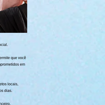
cial.
ermite que você
omprometidos em
tos locais,
os dias.
nceiro.