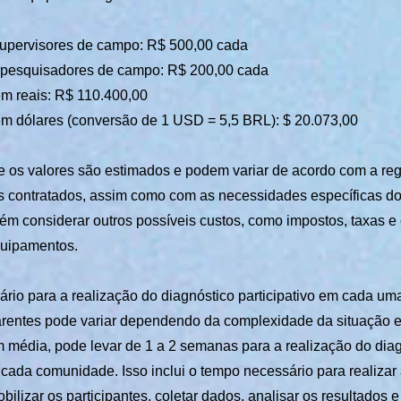
supervisores de campo: R$ 500,00 cada
a pesquisadores de campo: R$ 200,00 cada
em reais: R$ 110.400,00
em dólares (conversão de 1 USD = 5,5 BRL): $ 20.073,00
e os valores são estimados e podem variar de acordo com a regi
is contratados, assim como com as necessidades específicas do 
ém considerar outros possíveis custos, como impostos, taxas e
quipamentos.
rio para a realização do diagnóstico participativo em cada um
rentes pode variar dependendo da complexidade da situação 
média, pode levar de 1 a 2 semanas para a realização do dia
 cada comunidade. Isso inclui o tempo necessário para realizar
bilizar os participantes, coletar dados, analisar os resultados e