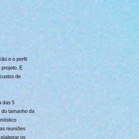
ão e o perfil
projeto. É
 custos de
a das 5
e do tamanho da
gnóstico
 as reuniões
 elaborar os