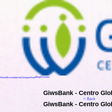
Blog
Contato
Home
Ecossistema
Campanhas
GiwsBank - Centro Glo
< Back
GiwsBank - Centro Glo