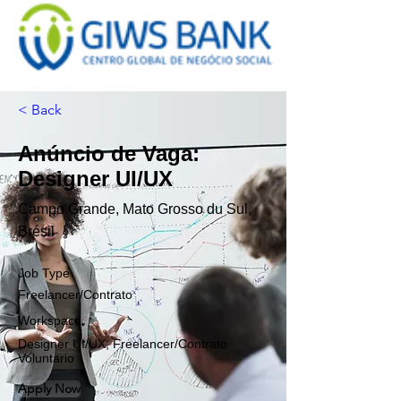
< Back
Anúncio de Vaga:
Designer UI/UX
Campo Grande, Mato Grosso du Sul,
Brésil
Job Type
Freelancer/Contrato
Workspace
Designer UI/UX, Freelancer/Contrato
Voluntario
Apply Now