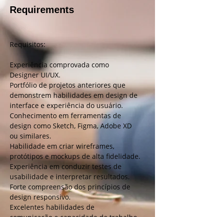
Requirements
Requisitos:
Experiência comprovada como 
Designer UI/UX.
Portfólio de projetos anteriores que 
demonstrem habilidades em design de 
interface e experiência do usuário.
Conhecimento em ferramentas de 
design como Sketch, Figma, Adobe XD 
ou similares.
Habilidade em criar wireframes, 
protótipos e mockups de alta fidelidade.
Experiência em conduzir testes de 
usabilidade e interpretar resultados.
Forte compreensão dos princípios de 
design responsivo.
Excelentes habilidades de 