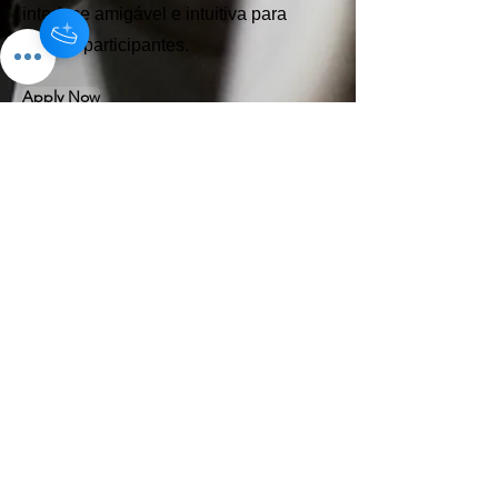
interface amigável e intuitiva para
nossos participantes.
Apply Now
Links:
Home
O Projeto Global
​Campo grande pode mais
Ecossistema
Impacto & Transparência
Investir
Apoiar
Doar com Impacto
Fazer Parte
Links importantes:
Institucional