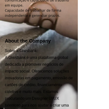
comunicação e capacidade de trabalho 
em equipe.
Capacidade de trabalhar de forma 
independente e gerenciar prazos.
About the Company
Sobre a Giwsbank:
A Giwsbank é uma plataforma global
dedicada a promover negócios de
impacto social. Oferecemos soluções
inovadoras em pagamento, emissão de
cartões de crédito, financiamento
coletivo e muito mais. Estamos
procurando um Designer UI/UX
talentoso para nos ajudar a criar uma