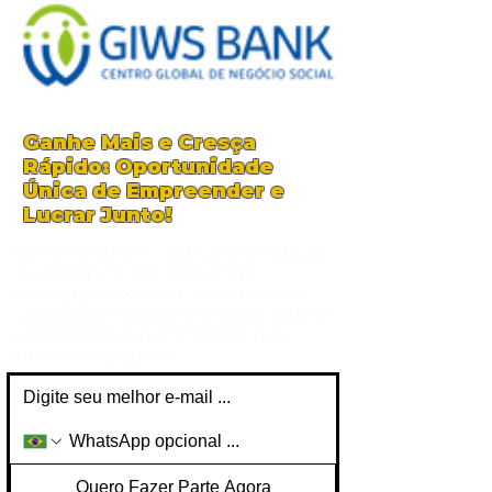
Ganhe Mais e Cresça
Rápido: Oportunidade
Única de Empreender e
Lucrar Junto!
Com o ProfitShare+, você constrói negócios
de alto impacto enquanto recebe
participação nos lucros. Junte-se a uma
comunidade exclusiva de empreendedores
e investidores para transformar suas
ideias em riqueza real.
Quero Fazer Parte Agora