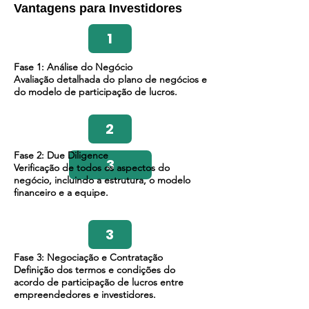
Vantagens para Investidores
1
Fase 1: Análise do Negócio
Avaliação detalhada do plano de negócios e
do modelo de participação de lucros.
2
Fase 2: Due Diligence
3
Verificação de todos os aspectos do
negócio, incluindo a estrutura, o modelo
financeiro e a equipe.
3
Fase 3: Negociação e Contratação
Definição dos termos e condições do
acordo de participação de lucros entre
empreendedores e investidores.