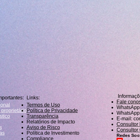
Informaç
mportantes:
Links:
Fale cono
ional
Termos de Uso
WhatsApp 
 proprietário
Política de Privacidade
WhatsApp 
stico
Transparência
E-mail:
co
Relatórios de Impacto
Consultor
s
Aviso de Risco
Consultor
as
Política de Investimento
Redes Soci
Compliance