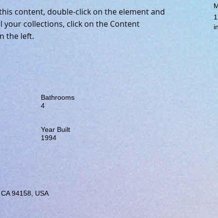
M
 this content, double-click on the element and 
1
 your collections, click on the Content 
i
 the left.
Bathrooms
4
Year Built
1994
o, CA 94158, USA