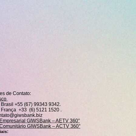
ões de Contato:
sco
Brasil +55 (67) 99343 9342.
França +33 (6) 5121 1520 .
ntato@giwsbank.biz
 Empresarial GIWSBank – AETV 360°
 Comunitário GIWSBank – ACTV 360°
ais: