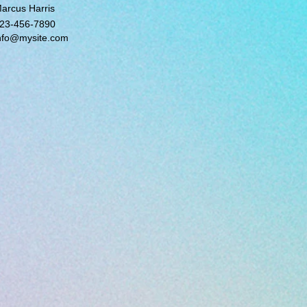
arcus Harris
23-456-7890
nfo@mysite.com