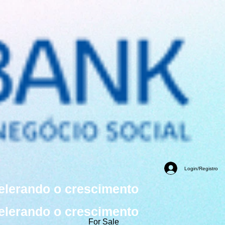
Login/Registro
elerando o crescimento
elerando o crescimento
For Sale