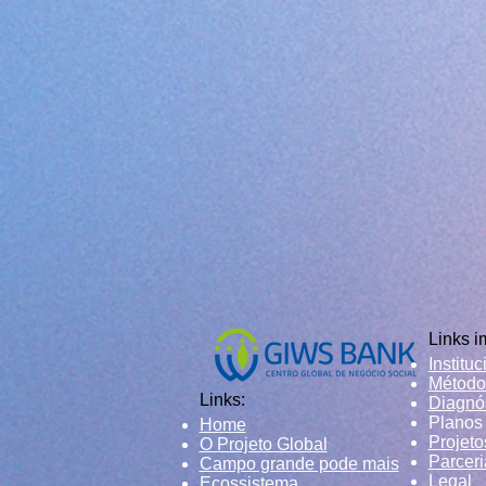
Links i
Instituc
​Método
Links:
Diagnó
Planos
Home
Projeto
O Projeto Global
Parceri
​Campo grande pode mais
Legal
Ecossistema