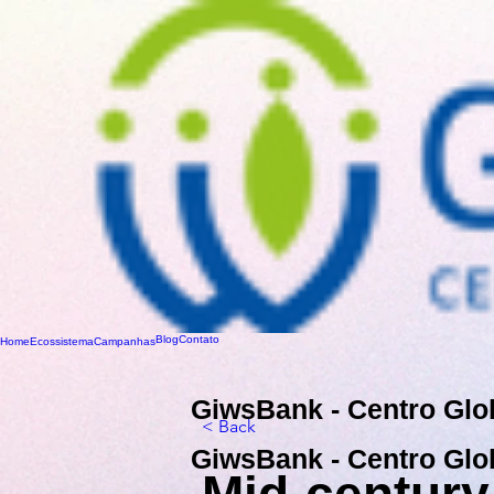
Blog
Contato
Home
Ecossistema
Campanhas
GiwsBank - Centro Glo
< Back
GiwsBank - Centro Glo