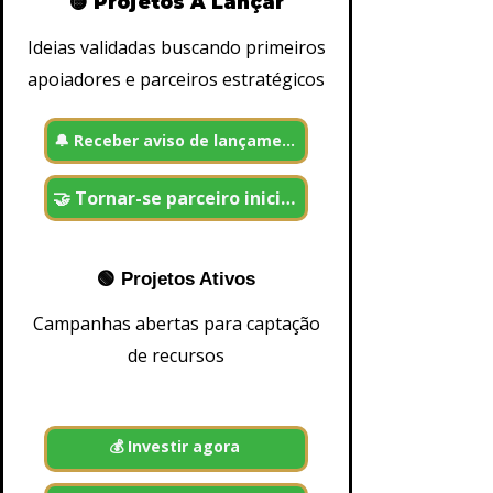
🟡 Projetos A Lançar
w
d
f
Ideias validadas buscando primeiros
u
apoiadores e parceiros estratégicos
n
di
n
g
🔔 Receber aviso de lançamento
-
I
n
vi
🤝 Tornar-se parceiro inicial
st
a
n
a
p
🟢 Projetos Ativos
r
ó
Campanhas abertas para captação
p
ri
de recursos
a
pl
a
t
a
f
💰 Investir agora
o
r
m