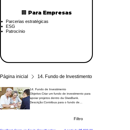
🏢 Para Empresas
Parcerias estratégicas
ESG
Patrocínio
Página inicial
14. Fundo de Investimento
14. Fundo de Investimento
Objetivo:Criar um fundo de investimento para
apoiar projetos dentro da GiwsBank.
Descrição:Contribua para o fundo de
investimento da GiwsBank e faça parte do
desenvolvimento de novos projetos promovem
a inclusão financeira e a transformação
Filtro
social.Sua participação é fundamental
viabilizar iniciativas inovadoras que geram
impacto positivo na comunidade.Ao investir,
Apoio Inicial
Preço promocional