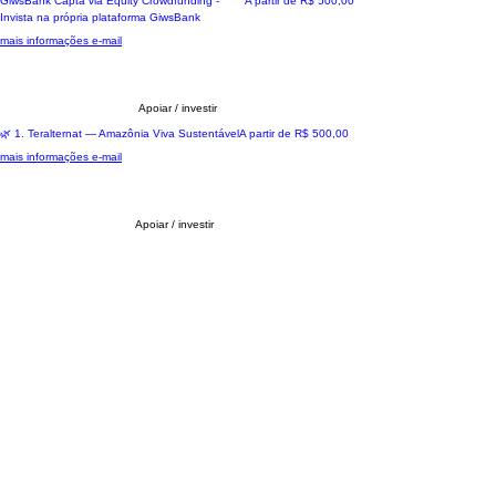
GiwsBank Capta via Equity Crowdfunding -
A partir de
R$ 500,00
você apoia um futuro mais justo e sustentável.
Invista na própria plataforma GiwsBank
Recompensa: Oferecemos retorno financeiro
mais informações e-mail
conforme o sucesso dos projetos apoiados,
permitindo você colha os frutos de sua
contribuição enquanto ajuda impulsionar
mudanças significativas
Apoiar / investir
🌍 Impactando comunidades reai
Preço promocional
🌿 1. Teralternat — Amazônia Viva Sustentável
A partir de
R$ 500,00
mais informações e-mail
Apoiar / investir