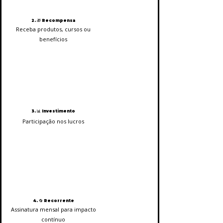
2. 🎁 Recompensa
Receba produtos, cursos ou
benefícios
3. 📊 Investimento
Participação nos lucros
4. 🔄 Recorrente
Assinatura mensal para impacto
contínuo