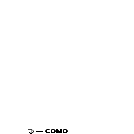
🤝 — COMO